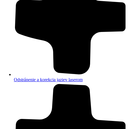
Odstránenie a korekcia jaziev laserom