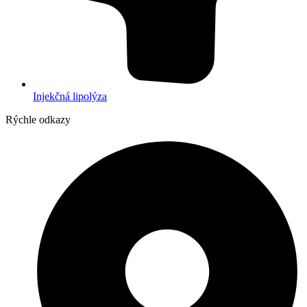
Injekčná lipolýza
Rýchle odkazy